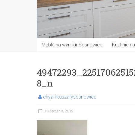
Meble na wymiar Sosnowiec
Kuchnie n
49472293_2251706251
8_n
enyanikaszafysosnowiec
10 stycznia, 2019