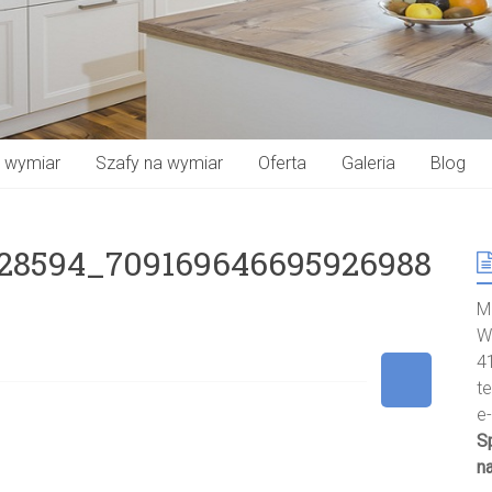
a wymiar
Szafy na wymiar
Oferta
Galeria
Blog
528594_709169646695926988
M
W
4
t
e
S
n