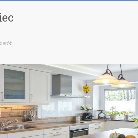
iec
rderób