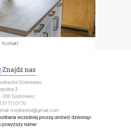
Kontakt
Znajdź nas
odnestol Sosnowiec
spólna 3
1-200 Sosnowiec
el 517110170
-mail:
modnestol@gmail.com
potkania wcześniej proszę umówić dzwoniąc
a powyższy numer