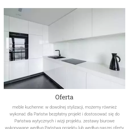
Oferta
meble kuchenne: w dowolnej stylizacji, możemy również
wykonać dla Państw bezpłatny projekt i dostosować się do
Państwa wytycznych i wizji projektu. zestawy biurowe
wykonywane według Państwa projektu lub według naszej oferty