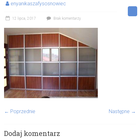
enyanikaszafysosnowiec
12 lipca, 2017
Brak komentarzy
← Poprzednie
Następne →
Dodaj komentarz