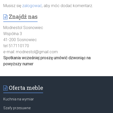
Musisz się
zalogować
, aby móc dodać komentarz.
Znajdź nas
Modnestol Sosnowiec
Wspólna 3
41-200 Sosnowiec
tel 517110170
e-mail:
modnestol@gmail.com
Spotkania wcześniej proszę umówić dzwoniąc na
powyższy numer
Oferta meble
Kuchnia na wymiar
Szafy przesuwne