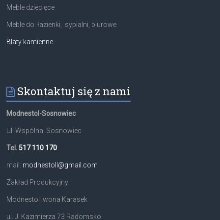
Meble dziecięce
Meble do: łazienki, sypialni, biurowe
Blaty kamienne
Skontaktuj się z nami
Modnestol-Sosnowiec
Ul. Wspólna Sosnowiec
Tel.
517 110 170
mail:
modnestoll@gmail.com
Zakład Produkcyjny:
Modnestol Iwona Karasek
ul. J. Kazimierza 73 Radomsko