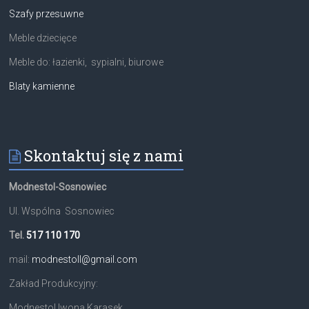
Szafy przesuwne
Meble dziecięce
Meble do: łazienki, sypialni, biurowe
Blaty kamienne
Skontaktuj się z nami
Modnestol-Sosnowiec
Ul. Wspólna Sosnowiec
Tel.
517 110 170
mail:
modnestoll@gmail.com
Zakład Produkcyjny:
Modnestol Iwona Karasek