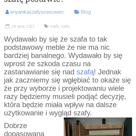
enyanikaszafysosnowiec
Blog
28 lipca, 2022
szafa
,
szafę
Wydawało by się że szafa to tak
podstawowy meble że nie ma nic
bardziej banalnego. Wydawało by się
wprost że szkoda czasu na
zastanawianie się nad
szafą
! Jednak
jak zaczniemy się wgłębiać to okaże się
że przy wyborze i projektowaniu wiele
razy będziemy musieli podjąć decyzję,
która będzie miała wpływ na dalsze
użytkowanie i wygląd szafy.
Dobrze
dopasowana