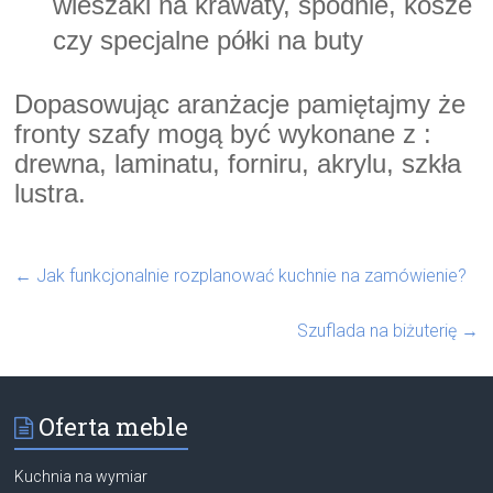
wieszaki na krawaty, spodnie, kosze
czy specjalne półki na buty
Dopasowując aranżacje pamiętajmy że
fronty szafy mogą być wykonane z :
drewna, laminatu, forniru, akrylu, szkła
lustra.
←
Jak funkcjonalnie rozplanować kuchnie na zamówienie?
Szuflada na biżuterię
→
Oferta meble
Kuchnia na wymiar