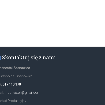
Skontaktuj się z nami
odnestol-Sosnowiec
l. Wspólna Sosnowiec
l.
517 110 170
il:
modnestoll@gmail.com
kład Produkcyjny: