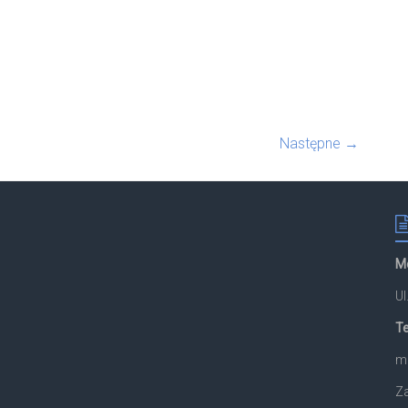
Następne →
M
U
Te
ma
Za