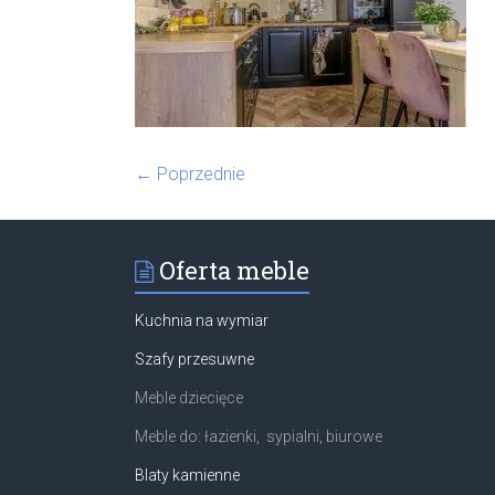
← Poprzednie
Oferta meble
Kuchnia na wymiar
Szafy przesuwne
Meble dziecięce
Meble do: łazienki, sypialni, biurowe
Blaty kamienne