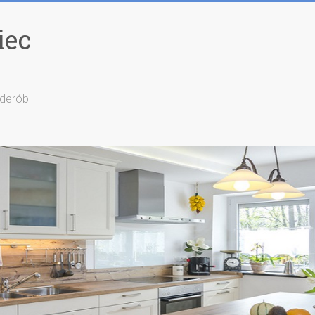
iec
rderób