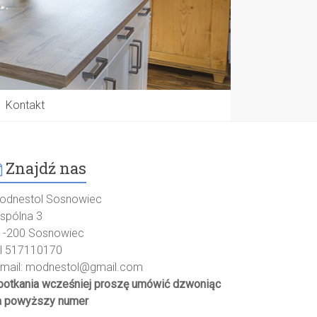
Kontakt
Znajdź nas
odnestol Sosnowiec
spólna 3
1-200 Sosnowiec
el 517110170
-mail:
modnestol@gmail.com
potkania wcześniej proszę umówić dzwoniąc
a powyższy numer