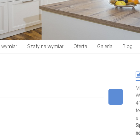
a wymiar
Szafy na wymiar
Oferta
Galeria
Blog
M
W
4
t
e
S
n