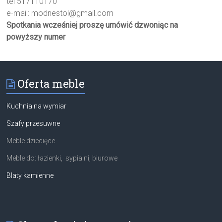
tel 517110170
e-mail:
modnestol@gmail.com
Spotkania wcześniej proszę umówić dzwoniąc na
powyższy numer
Oferta meble
Kuchnia na wymiar
Szafy przesuwne
Meble dziecięce
Meble do: łazienki, sypialni, biurowe
Blaty kamienne