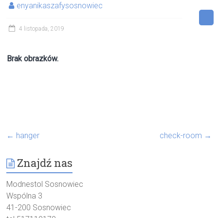
enyanikaszafysosnowiec
4 listopada, 2019
Brak obrazków.
←
hanger
check-room
→
Znajdź nas
Modnestol Sosnowiec
Wspólna 3
41-200 Sosnowiec