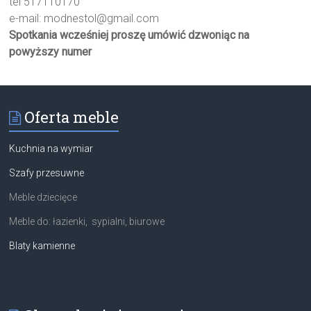
tel 517110170
e-mail:
modnestol@gmail.com
Spotkania wcześniej proszę umówić dzwoniąc na
powyższy numer
Oferta meble
Kuchnia na wymiar
Szafy przesuwne
Meble dziecięce
Meble do: łazienki, sypialni, biurowe
Blaty kamienne