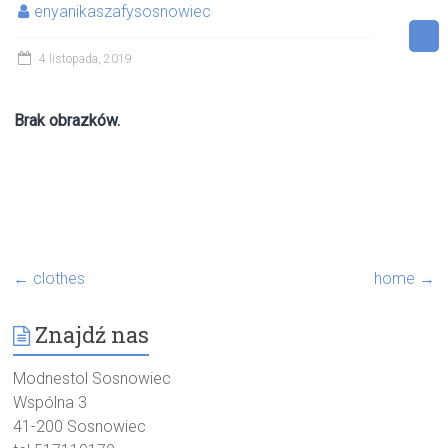
enyanikaszafysosnowiec
4 listopada, 2019
Brak obrazków.
←
clothes
home
→
Znajdź nas
Modnestol Sosnowiec
Wspólna 3
41-200 Sosnowiec