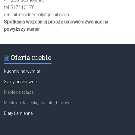
41-200 Sosnowiec
tel 517110170
e-mail:
modnestol@gmail.com
Spotkania wcześniej proszę umówić dzwoniąc na
powyższy numer
Oferta meble
Kuchnia na wymiar
Szafy przesuwne
Meble dziecięce
Meble do: łazienki, sypialni, biurowe
Blaty kamienne