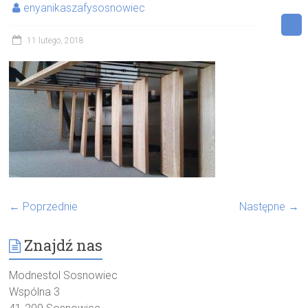
enyanikaszafysosnowiec
11 lutego, 2018
← Poprzednie
Następne →
Znajdź nas
Modnestol Sosnowiec
Wspólna 3