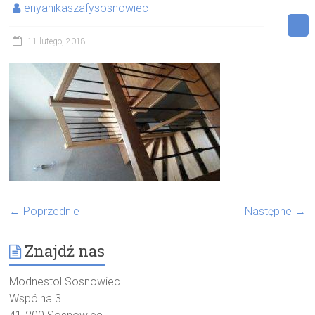
enyanikaszafysosnowiec
11 lutego, 2018
← Poprzednie
Następne →
Znajdź nas
Modnestol Sosnowiec
Wspólna 3