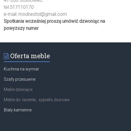
41-200 Sosnowiec
tel 517110170
e-mail:
modnestol@gmail.com
Spotkania wcześniej proszę umówić dzwoniąc na
powyższy numer
Oferta meble
Kuchnia na wymiar
Szafy przesuwne
Meble dziecięce
Meble do: łazienki, sypialni, biurowe
Blaty kamienne