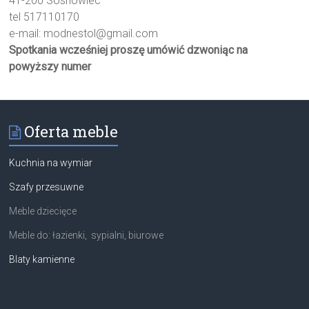
41-200 Sosnowiec
tel 517110170
e-mail:
modnestol@gmail.com
Spotkania wcześniej proszę umówić dzwoniąc na
powyższy numer
Oferta meble
Kuchnia na wymiar
Szafy przesuwne
Meble dziecięce
Meble do: łazienki, sypialni, biurowe
Blaty kamienne