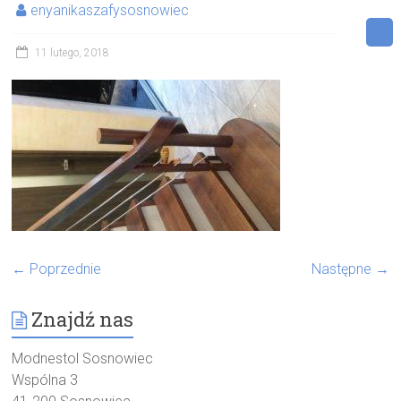
enyanikaszafysosnowiec
11 lutego, 2018
← Poprzednie
Następne →
Znajdź nas
Modnestol Sosnowiec
Wspólna 3