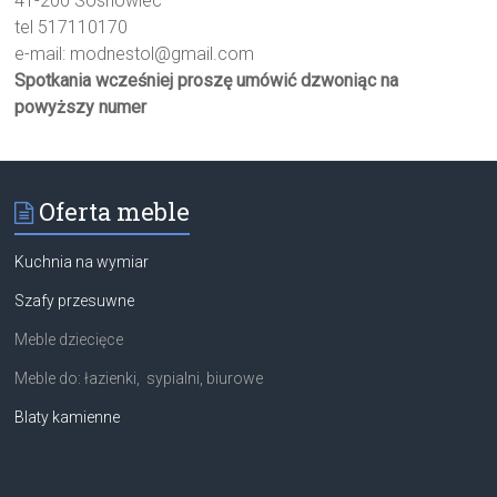
41-200 Sosnowiec
tel 517110170
e-mail:
modnestol@gmail.com
Spotkania wcześniej proszę umówić dzwoniąc na
powyższy numer
Oferta meble
Kuchnia na wymiar
Szafy przesuwne
Meble dziecięce
Meble do: łazienki, sypialni, biurowe
Blaty kamienne