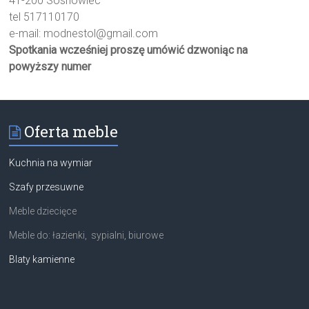
41-200 Sosnowiec
tel 517110170
e-mail:
modnestol@gmail.com
Spotkania wcześniej proszę umówić dzwoniąc na
powyższy numer
Oferta meble
Kuchnia na wymiar
Szafy przesuwne
Meble dziecięce
Meble do: łazienki, sypialni, biurowe
Blaty kamienne