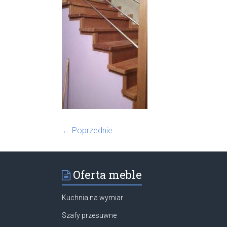
← Poprzednie
Oferta meble
Kuchnia na wymiar
Szafy przesuwne