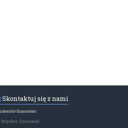
Skontaktuj się z nami
odnestol-Sosnowiec
l. Wspólna Sosnowiec