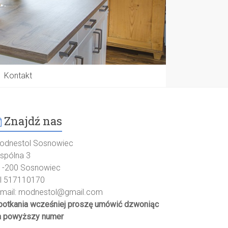
Kontakt
Znajdź nas
odnestol Sosnowiec
spólna 3
1-200 Sosnowiec
el 517110170
-mail:
modnestol@gmail.com
potkania wcześniej proszę umówić dzwoniąc
a powyższy numer