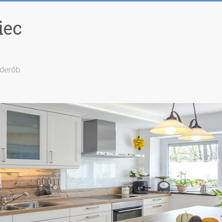
iec
rderób