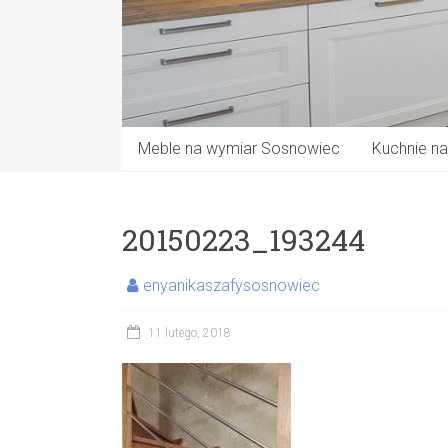
Meble na wymiar Sosnowiec
Kuchnie n
20150223_193244
enyanikaszafysosnowiec
11 lutego, 2018