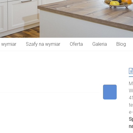
a wymiar
Szafy na wymiar
Oferta
Galeria
Blog
M
W
4
t
e
S
n