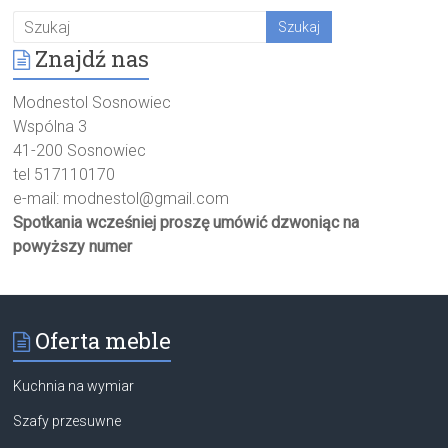
Znajdź nas
Modnestol Sosnowiec
Wspólna 3
41-200 Sosnowiec
tel 517110170
e-mail:
modnestol@gmail.com
Spotkania wcześniej proszę umówić dzwoniąc na
powyższy numer
Oferta meble
Kuchnia na wymiar
Szafy przesuwne