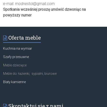
e-mail:
modnestol@gmail.com
Spotkania wcześniej proszę umówić dzwoniąc na
powyższy numer
Oferta meble
Kuchnia na wymiar
Szafy przesuwne
Meble dziecięce
Meble do: łazienki, sypialni, biurowe
Blaty kamienne
Skontaktuj się z nami