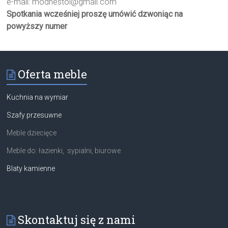
e-mail:
modnestol@gmail.com
Spotkania wcześniej proszę umówić dzwoniąc na
powyższy numer
Oferta meble
Kuchnia na wymiar
Szafy przesuwne
Meble dziecięce
Meble do: łazienki, sypialni, biurowe
Blaty kamienne
Skontaktuj się z nami