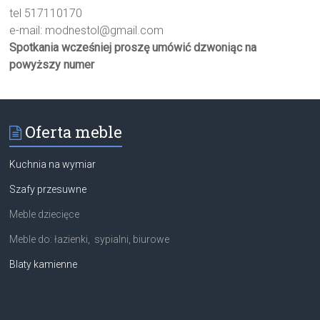
tel 517110170
e-mail:
modnestol@gmail.com
Spotkania wcześniej proszę umówić dzwoniąc na
powyższy numer
Oferta meble
Kuchnia na wymiar
Szafy przesuwne
Meble dziecięce
Meble do: łazienki, sypialni, biurowe
Blaty kamienne