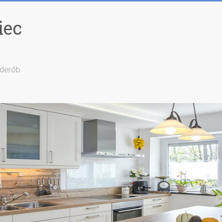
iec
rderób