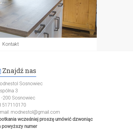
Kontakt
Znajdź nas
odnestol Sosnowiec
spólna 3
1-200 Sosnowiec
el 517110170
-mail:
modnestol@gmail.com
potkania wcześniej proszę umówić dzwoniąc
a powyższy numer