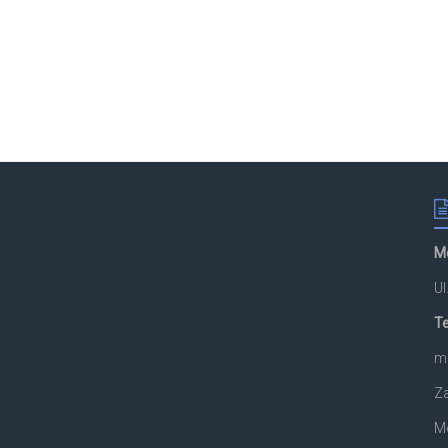
M
U
Te
ma
Za
M