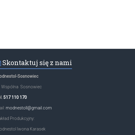
Skontaktuj się z nami
odnestol-Sosnowiec
l. Wspólna Sosnowiec
l.
517 110 170
il:
modnestoll@gmail.com
kład Produkcyjny:
odnestol Iwona Karasek