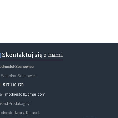
Skontaktuj się z nami
odnestol-Sosnowiec
l. Wspólna Sosnowiec
l.
517 110 170
il:
modnestoll@gmail.com
kład Produkcyjny:
odnestol Iwona Karasek