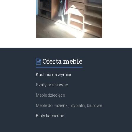
Oferta meble
Kuchnia na wymiar
Szafy przesuwne
Meble dziecięce
Meble do: łazienki, sypialni, biurowe
Blaty kamienne