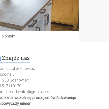
Kontakt
Znajdź nas
odnestol Sosnowiec
spólna 3
1-200 Sosnowiec
el 517110170
-mail:
modnestol@gmail.com
potkania wcześniej proszę umówić dzwoniąc
a powyższy numer