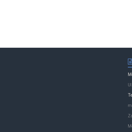
M
U
Te
ma
Za
M