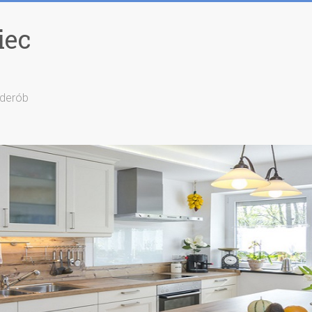
iec
rderób