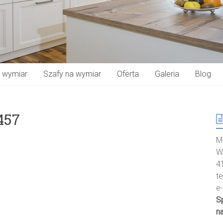
a wymiar
Szafy na wymiar
Oferta
Galeria
Blog
457
M
W
4
t
e
S
n