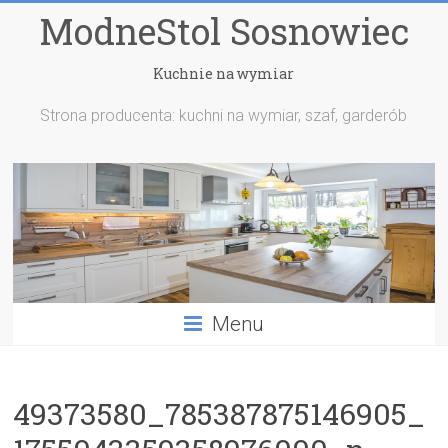
ModneStol Sosnowiec
Kuchnie na wymiar
Strona producenta: kuchni na wymiar, szaf, garderób
Menu
49373580_785387875146905_