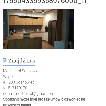
1755043359358976000_n
Znajdź nas
Modnestol Sosnowiec
Wspólna 3
41-200 Sosnowiec
tel 517110170
e-mail:
modnestol@gmail.com
Spotkania wcześniej proszę umówić dzwoniąc na
powyższy numer